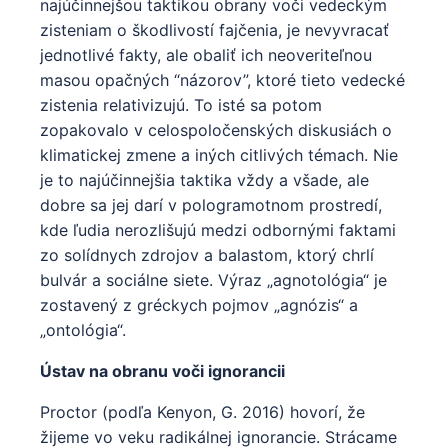
najúčinnejšou taktikou obrany voči vedeckým
zisteniam o škodlivostí fajčenia, je nevyvracať
jednotlivé fakty, ale obaliť ich neoveriteľnou
masou opačných “názorov”, ktoré tieto vedecké
zistenia relativizujú. To isté sa potom
zopakovalo v celospoločenských diskusiách o
klimatickej zmene a iných citlivých témach. Nie
je to najúčinnejšia taktika vždy a všade, ale
dobre sa jej darí v pologramotnom prostredí,
kde ľudia nerozlišujú medzi odbornými faktami
zo solídnych zdrojov a balastom, ktorý chrlí
bulvár a sociálne siete. Výraz „agnotológia“ je
zostavený z gréckych pojmov „agnózis“ a
„ontológia“.
Ústav na obranu voči ignorancii
Proctor (podľa Kenyon, G. 2016) hovorí, že
žijeme vo veku radikálnej ignorancie. Strácame