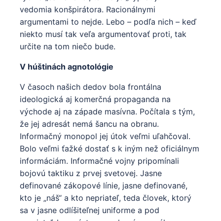
vedomia konšpirátora. Racionálnymi
argumentami to nejde. Lebo – podľa nich – keď
niekto musí tak veľa argumentovať proti, tak
určite na tom niečo bude.
V húštinách agnotológie
V časoch našich dedov bola frontálna
ideologická aj komerčná propaganda na
východe aj na západe masívna. Počítala s tým,
že jej adresát nemá šancu na obranu.
Informačný monopol jej útok veľmi uľahčoval.
Bolo veľmi ťažké dostať s k iným než oficiálnym
informáciám. Informačné vojny pripomínali
bojovú taktiku z prvej svetovej. Jasne
definované zákopové línie, jasne definované,
kto je „náš“ a kto nepriateľ, teda človek, ktorý
sa v jasne odlíšiteľnej uniforme a pod