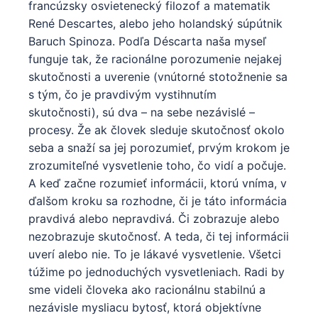
francúzsky osvietenecký filozof a matematik
René Descartes, alebo jeho holandský súpútnik
Baruch Spinoza. Podľa Déscarta naša myseľ
funguje tak, že racionálne porozumenie nejakej
skutočnosti a uverenie (vnútorné stotožnenie sa
s tým, čo je pravdivým vystihnutím
skutočnosti), sú dva – na sebe nezávislé –
procesy. Že ak človek sleduje skutočnosť okolo
seba a snaží sa jej porozumieť, prvým krokom je
zrozumiteľné vysvetlenie toho, čo vidí a počuje.
A keď začne rozumieť informácii, ktorú vníma, v
ďalšom kroku sa rozhodne, či je táto informácia
pravdivá alebo nepravdivá. Či zobrazuje alebo
nezobrazuje skutočnosť. A teda, či tej informácii
uverí alebo nie. To je lákavé vysvetlenie. Všetci
túžime po jednoduchých vysvetleniach. Radi by
sme videli človeka ako racionálnu stabilnú a
nezávisle mysliacu bytosť, ktorá objektívne