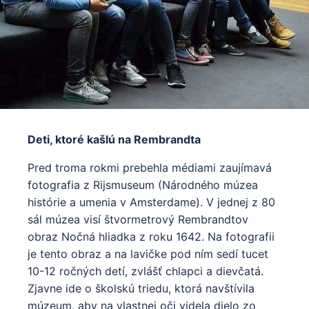
Deti, ktoré kašlú na Rembrandta
Pred troma rokmi prebehla médiami zaujímavá
fotografia z Rijsmuseum (Národného múzea
histórie a umenia v Amsterdame). V jednej z 80
sál múzea visí štvormetrový Rembrandtov
obraz Nočná hliadka z roku 1642. Na fotografii
je tento obraz a na lavičke pod ním sedí tucet
10-12 ročných detí, zvlášť chlapci a dievčatá.
Zjavne ide o školskú triedu, ktorá navštívila
múzeum, aby na vlastnej oči videla dielo zo