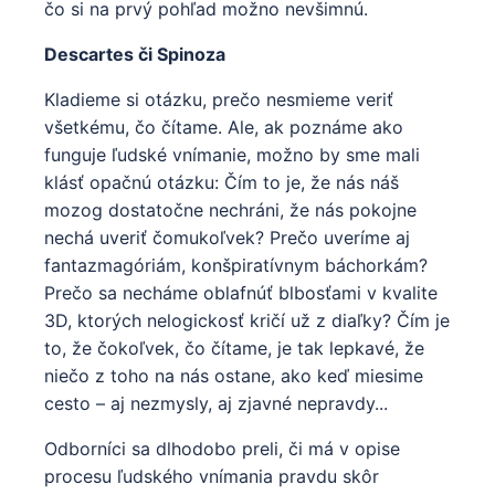
čo si na prvý pohľad možno nevšimnú.
Descartes či Spinoza
Kladieme si otázku, prečo nesmieme veriť
všetkému, čo čítame. Ale, ak poznáme ako
funguje ľudské vnímanie, možno by sme mali
klásť opačnú otázku: Čím to je, že nás náš
mozog dostatočne nechráni, že nás pokojne
nechá uveriť čomukoľvek? Prečo uveríme aj
fantazmagóriám, konšpiratívnym báchorkám?
Prečo sa necháme oblafnúť blbosťami v kvalite
3D, ktorých nelogickosť kričí už z diaľky? Čím je
to, že čokoľvek, čo čítame, je tak lepkavé, že
niečo z toho na nás ostane, ako keď miesime
cesto – aj nezmysly, aj zjavné nepravdy...
Odborníci sa dlhodobo preli, či má v opise
procesu ľudského vnímania pravdu skôr