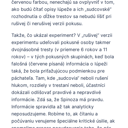
červenou farbou, nenechajú sa ovplyvniť v tom,
ako budú čítať opisy lúpeže a ich „sudcovské“
rozhodnutia o dĺžke trestov sa nebudú líšiť pri
rušivej či nerušivej verzii pokusu.
Takže, čo ukázal experiment? V „rušivej“ verzii
experimentu udeľovali pokusné osoby takmer
dvojnásobné tresty (v priemere 6 rokov a 11
rokov) – v tých pokusných skupinách, keď bola
falošná (červene písaná) informácia o lúpeži
taká, že bola priťažujúcou podmienkou pre
páchateľa. Tam, kde „sudcovia“ neboli rušení
hlukom, rozdiely v trestaní neboli, účastníci
dokázali odlišovať pravdivé a nepravdivé
informácie. Zdá sa, že Spinoza má pravdu.
Informácie spravidla až tak analyticky
neposudzujeme. Robíme to, ak čítaniu a
počúvaniu venujeme špeciálne kritické úsilie, ak
spomalíme proces posudzovania toho, čo nás