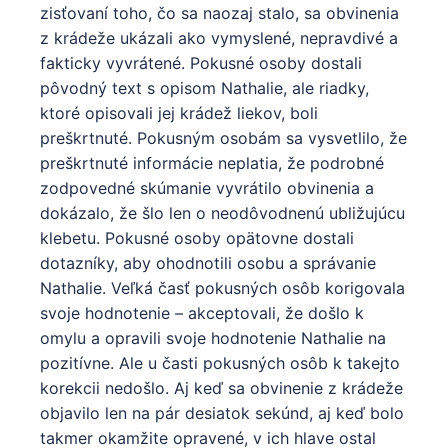
zisťovaní toho, čo sa naozaj stalo, sa obvinenia
z krádeže ukázali ako vymyslené, nepravdivé a
fakticky vyvrátené. Pokusné osoby dostali
pôvodný text s opisom Nathalie, ale riadky,
ktoré opisovali jej krádež liekov, boli
preškrtnuté. Pokusným osobám sa vysvetlilo, že
preškrtnuté informácie neplatia, že podrobné
zodpovedné skúmanie vyvrátilo obvinenia a
dokázalo, že šlo len o neodôvodnenú ubližujúcu
klebetu. Pokusné osoby opätovne dostali
dotazníky, aby ohodnotili osobu a správanie
Nathalie. Veľká časť pokusných osôb korigovala
svoje hodnotenie – akceptovali, že došlo k
omylu a opravili svoje hodnotenie Nathalie na
pozitívne. Ale u časti pokusných osôb k takejto
korekcii nedošlo. Aj keď sa obvinenie z krádeže
objavilo len na pár desiatok sekúnd, aj keď bolo
takmer okamžite opravené, v ich hlave ostal