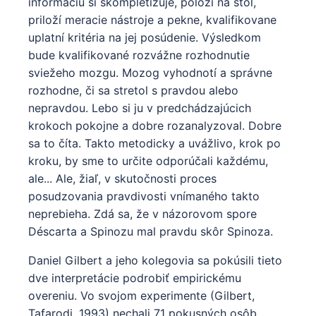
informáciu si skompletizuje, položí na stôl,
priloží meracie nástroje a pekne, kvalifikovane
uplatní kritéria na jej posúdenie. Výsledkom
bude kvalifikované rozvážne rozhodnutie
sviežeho mozgu. Mozog vyhodnotí a správne
rozhodne, či sa stretol s pravdou alebo
nepravdou. Lebo si ju v predchádzajúcich
krokoch pokojne a dobre rozanalyzoval. Dobre
sa to číta. Takto metodicky a uvážlivo, krok po
kroku, by sme to určite odporúčali každému,
ale... Ale, žiaľ, v skutočnosti proces
posudzovania pravdivosti vnímaného takto
neprebieha. Zdá sa, že v názorovom spore
Déscarta a Spinozu mal pravdu skôr Spinoza.
Daniel Gilbert a jeho kolegovia sa pokúsili tieto
dve interpretácie podrobiť empirickému
overeniu. Vo svojom experimente (Gilbert,
Tafarodi, 1993) nechali 71 pokusných osôb