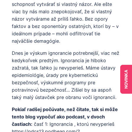
schopnosť vytvárať si vlastný názor. Ale ešte
viac by nás malo znepokojovať, že si vlastný
názor vytvárame až príliš ľahko. Bez opory
faktov a bez oponentúry ostatných, ktorí by – v
ideálnom prípade – mohli odfiltrovať tie
najväčšie demagógie.
Dnes je výskum ignorancie potrebnejší, viac než
kedykoľvek predtým. Ignorancia je hlboko
zažratá, tak ľahko ju nevyperieš. Máme ústavy
NOVINKA
epidemiológie, úrady pre kybernetickú
bezpečnosť, výskumné programy pre
potravinovú bezpečnosť... Zišiel by sa aspoň
taký malý ústavček pre obranu voči ignorancii.
Pokiaľ radšej počúvate, než čítate, tak si môže
tento blog vypočuť ako podcast, v dvoch
častiach:
časť 1: Ignorancia , ktorú nevyperieš
https://pdcs13.podbean.com/?