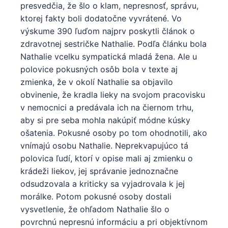
presvedčia, že šlo o klam, nepresnosť, správu,
ktorej fakty boli dodatočne vyvrátené. Vo
výskume 390 ľuďom najprv poskytli článok o
zdravotnej sestričke Nathalie. Podľa článku bola
Nathalie vcelku sympatická mladá žena. Ale u
polovice pokusných osôb bola v texte aj
zmienka, že v okolí Nathalie sa objavilo
obvinenie, že kradla lieky na svojom pracovisku
v nemocnici a predávala ich na čiernom trhu,
aby si pre seba mohla nakúpiť módne kúsky
ošatenia. Pokusné osoby po tom ohodnotili, ako
vnímajú osobu Nathalie. Neprekvapujúco tá
polovica ľudí, ktorí v opise mali aj zmienku o
krádeži liekov, jej správanie jednoznačne
odsudzovala a kriticky sa vyjadrovala k jej
morálke. Potom pokusné osoby dostali
vysvetlenie, že ohľadom Nathalie šlo o
povrchnú nepresnú informáciu a pri objektívnom