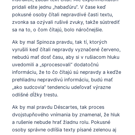
pridali ešte jednu „habaďúru“. V čase keď
pokusné osoby čítali nepravdivé časti textu,
zvonka sa ozývali rušivé zvuky, takže sústrediť
sa na to, o čom čítajú, bolo náročnejšie.
Ak by mal Spinoza pravdu, tak tí, ktorých
vyrušili keď čítali nepravdy vyznačené červeno,
nebudú mať dosť času, aby si v rušiacom hluku
uvedomili a „sprocesovali“ dodatočnú
informáciu, že to čo čítajú sú nepravdy a keďže
prehliadnu nepravdivú informáciu, budú mať
„ako sudcovia“ tendenciu udeľovať výrazne
odlišné dĺžky trestu.
Ak by mal pravdu Déscartes, tak proces
dvojstupňového vnímania by znamenal, že hluk
a rušenie nebude hrať žiadnu rolu. Pokusné
osoby správne odlíšia texty písané zelenou aj