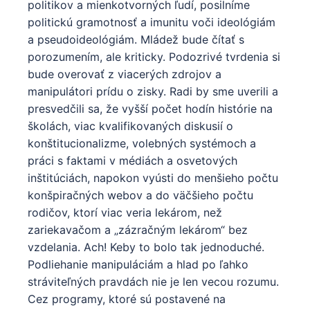
politikov a mienkotvorných ľudí, posilníme
politickú gramotnosť a imunitu voči ideológiám
a pseudoideológiám. Mládež bude čítať s
porozumením, ale kriticky. Podozrivé tvrdenia si
bude overovať z viacerých zdrojov a
manipulátori prídu o zisky. Radi by sme uverili a
presvedčili sa, že vyšší počet hodín histórie na
školách, viac kvalifikovaných diskusií o
konštitucionalizme, volebných systémoch a
práci s faktami v médiách a osvetových
inštitúciách, napokon vyústi do menšieho počtu
konšpiračných webov a do väčšieho počtu
rodičov, ktorí viac veria lekárom, než
zariekavačom a „zázračným lekárom“ bez
vzdelania. Ach! Keby to bolo tak jednoduché.
Podliehanie manipuláciám a hlad po ľahko
stráviteľných pravdách nie je len vecou rozumu.
Cez programy, ktoré sú postavené na