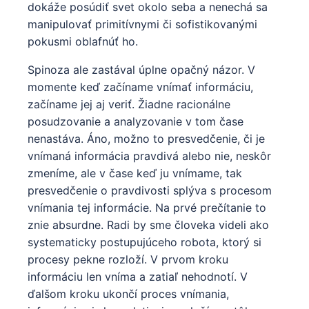
dokáže posúdiť svet okolo seba a nenechá sa
manipulovať primitívnymi či sofistikovanými
pokusmi oblafnúť ho.
Spinoza ale zastával úplne opačný názor. V
momente keď začíname vnímať informáciu,
začíname jej aj veriť. Žiadne racionálne
posudzovanie a analyzovanie v tom čase
nenastáva. Áno, možno to presvedčenie, či je
vnímaná informácia pravdivá alebo nie, neskôr
zmeníme, ale v čase keď ju vnímame, tak
presvedčenie o pravdivosti splýva s procesom
vnímania tej informácie. Na prvé prečítanie to
znie absurdne. Radi by sme človeka videli ako
systematicky postupujúceho robota, ktorý si
procesy pekne rozloží. V prvom kroku
informáciu len vníma a zatiaľ nehodnotí. V
ďalšom kroku ukončí proces vnímania,