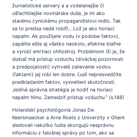
žurnalistické servery a a vzdelanejšie či
ušľachtilejšie novinárske duše, je mi ako
starému cynickému propagandistovi mdlo. Tak
sa to predsa nedá robiť!... Lož je ako horiaci
napalm. Ak použijete vodu (v podobe faktov),
zapálite ešte aj všetko naokolo, efektne blafne
a vyrobí smrtiaci ohňostroj. Problémom lži je, že
dokiaľ má prístup vzduchu (diváckej pozornosti
a predpojatosti) vytrvalé zalievanie vodou
(faktami) jej robí len dobre. Ľudí nepresvedčíte
predkladaním faktov, vysvetlení skutočnosti.
Jediná správna stratégia je hodiť na horiaci
napalm hlinu. Zamedziť prístup vzduchu.” (s.148)
Holandskí psychológovia Jonas De
Keersmaecker a Arne Roets z Univerzity v Ghent
sledovali nakoľko ľudia skorigujú nesprávnu
informáciu z falošnej správy po tom, ako sa