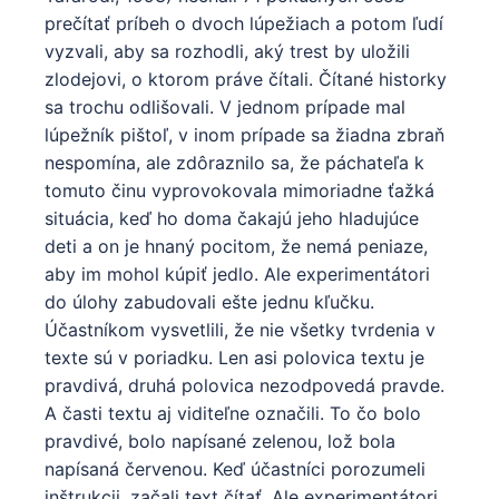
prečítať príbeh o dvoch lúpežiach a potom ľudí
vyzvali, aby sa rozhodli, aký trest by uložili
zlodejovi, o ktorom práve čítali. Čítané historky
sa trochu odlišovali. V jednom prípade mal
lúpežník pištoľ, v inom prípade sa žiadna zbraň
nespomína, ale zdôraznilo sa, že páchateľa k
tomuto činu vyprovokovala mimoriadne ťažká
situácia, keď ho doma čakajú jeho hladujúce
deti a on je hnaný pocitom, že nemá peniaze,
aby im mohol kúpiť jedlo. Ale experimentátori
do úlohy zabudovali ešte jednu kľučku.
Účastníkom vysvetlili, že nie všetky tvrdenia v
texte sú v poriadku. Len asi polovica textu je
pravdivá, druhá polovica nezodpovedá pravde.
A časti textu aj viditeľne označili. To čo bolo
pravdivé, bolo napísané zelenou, lož bola
napísaná červenou. Keď účastníci porozumeli
inštrukcii, začali text čítať. Ale experimentátori