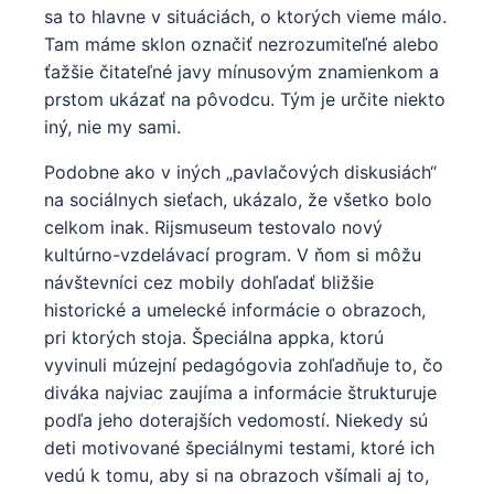
sa to hlavne v situáciách, o ktorých vieme málo.
Tam máme sklon označiť nezrozumiteľné alebo
ťažšie čitateľné javy mínusovým znamienkom a
prstom ukázať na pôvodcu. Tým je určite niekto
iný, nie my sami.
Podobne ako v iných „pavlačových diskusiách“
na sociálnych sieťach, ukázalo, že všetko bolo
celkom inak. Rijsmuseum testovalo nový
kultúrno-vzdelávací program. V ňom si môžu
návštevníci cez mobily dohľadať bližšie
historické a umelecké informácie o obrazoch,
pri ktorých stoja. Špeciálna appka, ktorú
vyvinuli múzejní pedagógovia zohľadňuje to, čo
diváka najviac zaujíma a informácie štrukturuje
podľa jeho doterajších vedomostí. Niekedy sú
deti motivované špeciálnymi testami, ktoré ich
vedú k tomu, aby si na obrazoch všímali aj to,