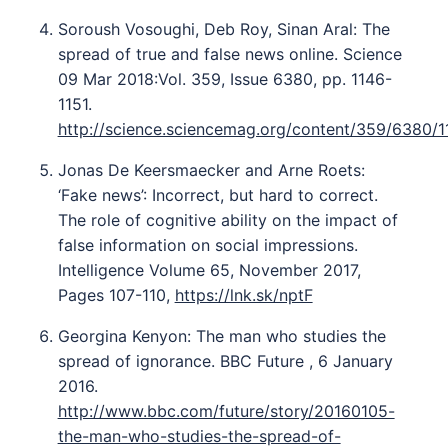
Soroush Vosoughi, Deb Roy, Sinan Aral: The
spread of true and false news online. Science
09 Mar 2018:Vol. 359, Issue 6380, pp. 1146-
1151.
http://science.sciencemag.org/content/359/6380/11
Jonas De Keersmaecker and Arne Roets:
‘Fake news’: Incorrect, but hard to correct.
The role of cognitive ability on the impact of
false information on social impressions.
Intelligence Volume 65, November 2017,
Pages 107-110,
https://lnk.sk/nptF
Georgina Kenyon: The man who studies the
spread of ignorance. BBC Future , 6 January
2016.
http://www.bbc.com/future/story/20160105-
the-man-who-studies-the-spread-of-