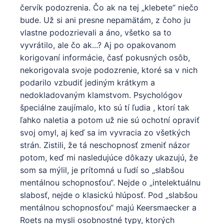
červík podozrenia. Čo ak na tej „klebete“ niečo
bude. Už si ani presne nepamätám, z čoho ju
vlastne podozrievali a áno, všetko sa to
vyvrátilo, ale čo ak...? Aj po opakovanom
korigovaní informácie, časť pokusných osôb,
nekorigovala svoje podozrenie, ktoré sa v nich
podarilo vzbudiť jediným krátkym a
nedokladovaným klamstvom. Psychológov
špeciálne zaujímalo, kto sú tí ľudia , ktorí tak
ľahko naletia a potom už nie sú ochotní opraviť
svoj omyl, aj keď sa im vyvracia zo všetkých
strán. Zistili, že tá neschopnosť zmeniť názor
potom, keď mi nasledujúce dôkazy ukazujú, že
som sa mýlil, je prítomná u ľudí so „slabšou
mentálnou schopnosťou“. Nejde o „intelektuálnu
slabosť, nejde o klasickú hlúposť. Pod „slabšou
mentálnou schopnosťou“ majú Keersmaecker a
Roets na mysli osobnostné typy, ktorých