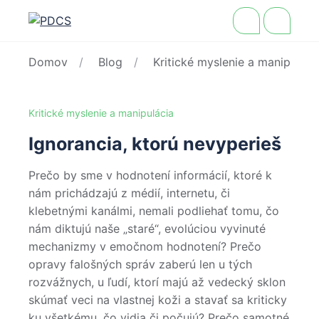
Domov
Blog
Kritické myslenie a manipuláci
Kritické myslenie a manipulácia
Ignorancia, ktorú nevyperieš
Prečo by sme v hodnotení informácií, ktoré k
nám prichádzajú z médií, internetu, či
klebetnými kanálmi, nemali podliehať tomu, čo
nám diktujú naše „staré“, evolúciou vyvinuté
mechanizmy v emočnom hodnotení? Prečo
opravy falošných správ zaberú len u tých
rozvážnych, u ľudí, ktorí majú až vedecký sklon
skúmať veci na vlastnej koži a stavať sa kriticky
ku všetkému, čo vidia či počujú? Prečo samotné