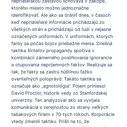
nepriateľskou zástavou schováva v zákope,
ktorého miesto možno jednoznačne
identifikovať. Ale ako sa brániť dnes, v časoch
keď nepriateľské informácie prichádzajú zo
všetkých strán a prichádzajú od ľudí v nejasne
označených uniformách. V uniformách, ktorých
farby sa počas bojov priebežne menia. Dnešná
taktika šíriteľov propagandy spočíva v
kombinácii zámerného posilňovania ignorancie
a otupovania nepríjemných faktov. Realizuje sa
tak, že fakty sa zastrú húštinou ťažko
overiteľných poloprávd. Takáto taktika sa
označuje ako „agnotológia“. Pojem priniesol
David Proctor, historik vedy zo Stanfordskej
univerzity. Ten analyzoval ako sa vyvíjala
komunikácia s verejnosťou zo strany veľkých
tabakových firiem v 70-tych rokoch. Korporácie
vtedy zmenili taktiku. Prišli na to, že