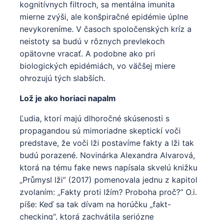
kognitívnych filtroch, sa mentálna imunita
mierne zvýši, ale konšpiračné epidémie úplne
nevykoreníme. V časoch spoločenských kríz a
neistoty sa budú v rôznych prevlekoch
opätovne vracať. A podobne ako pri
biologických epidémiách, vo väčšej miere
ohrozujú tých slabších.
Lož je ako horiaci napalm
Ľudia, ktorí majú dlhoročné skúsenosti s
propagandou sú mimoriadne skeptickí voči
predstave, že voči lži postavíme fakty a lži tak
budú porazené. Novinárka Alexandra Alvarová,
ktorá na tému fake news napísala skvelú knižku
„Průmysl lži“ (2017) pomenovala jednu z kapitol
zvolaním: „Fakty proti lžím? Proboha proč?“ O.i.
píše: Keď sa tak dívam na horúčku „fakt-
checking“, ktorá zachvátila seriózne