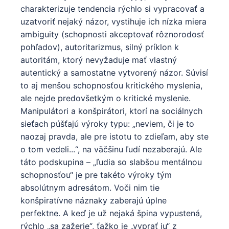
charakterizuje tendencia rýchlo si vypracovať a
uzatvoriť nejaký názor, vystihuje ich nízka miera
ambiguity (schopnosti akceptovať rôznorodosť
pohľadov), autoritarizmus, silný príklon k
autoritám, ktorý nevyžaduje mať vlastný
autentický a samostatne vytvorený názor. Súvisí
to aj menšou schopnosťou kritického myslenia,
ale nejde predovšetkým o kritické myslenie.
Manipulátori a konšpirátori, ktorí na sociálnych
sieťach púšťajú výroky typu: „neviem, či je to
naozaj pravda, ale pre istotu to zdieľam, aby ste
o tom vedeli...“, na väčšinu ľudí nezaberajú. Ale
táto podskupina – „ľudia so slabšou mentálnou
schopnosťou“ je pre takéto výroky tým
absolútnym adresátom. Voči nim tie
konšpiratívne náznaky zaberajú úplne
perfektne. A keď je už nejaká špina vypustená,
rýchlo „sa zažerie“, ťažko je „vyprať ju“ z