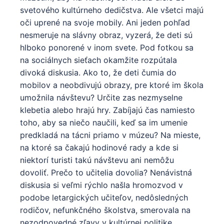
svetového kultúrneho dedičstva. Ale všetci majú
oči uprené na svoje mobily. Ani jeden pohľad
nesmeruje na slávny obraz, vyzerá, že deti sú
hlboko ponorené v inom svete. Pod fotkou sa
na sociálnych sieťach okamžite rozpútala
divoká diskusia. Ako to, že deti čumia do
mobilov a neobdivujú obrazy, pre ktoré im škola
umožnila návštevu? Určite zas nezmyselne
klebetia alebo hrajú hry. Zabíjajú čas namiesto
toho, aby sa niečo naučili, keď sa im umenie
predkladá na tácni priamo v múzeu? Na mieste,
na ktoré sa čakajú hodinové rady a kde si
niektorí turisti takú návštevu ani nemôžu
dovoliť. Prečo to učitelia dovolia? Nenávistná
diskusia si veľmi rýchlo našla hromozvod v
podobe letargických učiteľov, nedôsledných
rodičov, nefunkčného školstva, smerovala na
nezodpovedné zľavy v kultúrnej politike,