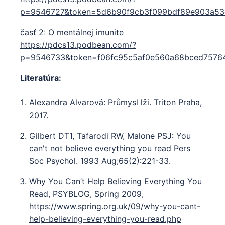
p=9546727&token=5d6b90f9cb3f099bdf89e903a53
časť 2: O mentálnej imunite
https://pdcs13.podbean.com/?
p=9546733&token=f06fc95c5af0e560a68bced7576
Literatúra:
Alexandra Alvarová: Průmysl lži. Triton Praha,
2017.
Gilbert DT1, Tafarodi RW, Malone PSJ: You
can't not believe everything you read Pers
Soc Psychol. 1993 Aug;65(2):221-33.
Why You Can’t Help Believing Everything You
Read, PSYBLOG, Spring 2009,
https://www.spring.org.uk/09/why-you-cant-
help-believing-everything-you-read.php