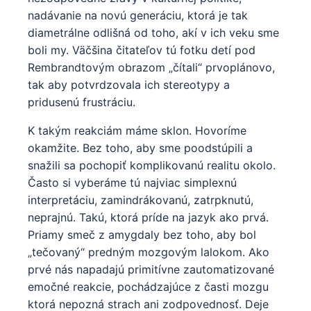
nadávanie na novú generáciu, ktorá je tak
diametrálne odlišná od toho, akí v ich veku sme
boli my. Väčšina čitateľov tú fotku detí pod
Rembrandtovým obrazom „čítali“ prvoplánovo,
tak aby potvrdzovala ich stereotypy a
pridusenú frustráciu.
K takým reakciám máme sklon. Hovoríme
okamžite. Bez toho, aby sme poodstúpili a
snažili sa pochopiť komplikovanú realitu okolo.
Často si vyberáme tú najviac simplexnú
interpretáciu, zamindrákovanú, zatrpknutú,
neprajnú. Takú, ktorá príde na jazyk ako prvá.
Priamy smeč z amygdaly bez toho, aby bol
„tečovaný“ predným mozgovým lalokom. Ako
prvé nás napadajú primitívne zautomatizované
emočné reakcie, pochádzajúce z časti mozgu
ktorá nepozná strach ani zodpovednosť. Deje