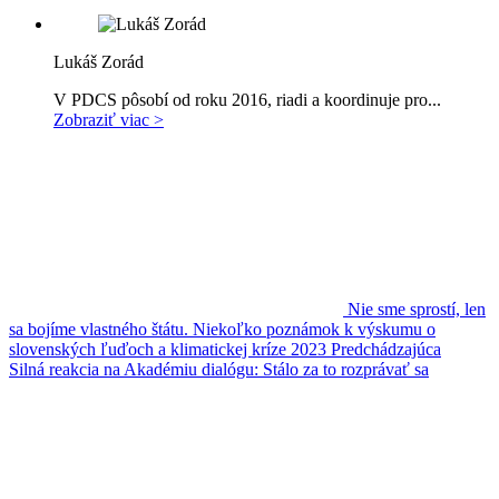
Lukáš Zorád
V PDCS pôsobí od roku 2016, riadi a koordinuje pro...
Zobraziť viac >
Nie sme sprostí, len
sa bojíme vlastného štátu. Niekoľko poznámok k výskumu o
slovenských ľuďoch a klimatickej kríze 2023
Predchádzajúca
Silná reakcia na Akadémiu dialógu: Stálo za to rozprávať sa