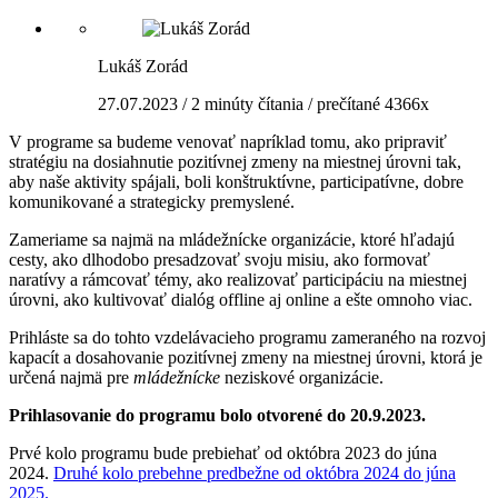
Lukáš Zorád
27.07.2023 / 2 minúty čítania / prečítané 4366x
V programe sa budeme venovať napríklad tomu, ako
pripraviť
stratégiu na dosiahnutie pozitívnej zmeny na miestnej úrovni tak,
aby naše aktivity spájali, boli konštruktívne, participatívne, dobre
komunikované a strategicky premyslené.
Zameriame sa najmä na mládežnícke organizácie, ktoré hľadajú
cesty, ako dlhodobo presadzovať svoju misiu, ako formovať
naratívy a rámcovať témy, ako realizovať participáciu na miestnej
úrovni, ako kultivovať dialóg offline aj online a ešte omnoho viac.
Prihláste sa do tohto vzdelávacieho programu zameraného na rozvoj
kapacít a dosahovanie pozitívnej zmeny na miestnej úrovni, ktorá je
určená najmä pre
mládežnícke
neziskové organizácie.
Prihlasovanie do programu bolo otvorené do 20.9.2023.
Prvé kolo programu bude prebiehať od októbra 2023 do júna
2024.
Druhé kolo prebehne predbežne od októbra 2024 do júna
2025.