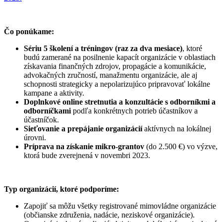
Čo ponúkame:
Sériu 5 školení a tréningov (raz za dva mesiace)
, ktoré
budú zamerané na posilnenie kapacít organizácie v oblastiach
získavania finančných zdrojov, propagácie a komunikácie,
advokačných zručností, manažmentu organizácie, ale aj
schopnosti strategicky a nepolarizujúco pripravovať lokálne
kampane a aktivity.
Doplnkové online stretnutia a konzultácie s odborníkmi a
odborníčkami
podľa konkrétnych potrieb účastníkov a
účastníčok.
Sieťovanie a prepájanie organizácií
aktívnych na lokálnej
úrovni.
Príprava na získanie mikro-grantov
(do 2.500 €) vo výzve,
ktorá bude zverejnená v novembri 2023.
Typ organizácií, ktoré podporíme:
Zapojiť sa môžu všetky registrované mimovládne organizácie
(občianske združenia, nadácie, neziskové organizácie).