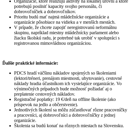
Organizácie, ktoré realizujú aktivity na lokálnej úrovni a ktoré
potrebujú posilniť kapacity svojho personálu, či
dobrovoľníčiek a dobrovoľníkov.
Prioritu budú mať najmä mládežnícke organizácie a
organizácie pôsobiace na vidieku a v menších mestách.
V prípade, že chcete zapojiť neregistrovanú neformálnu
skupinu, napríklad miestny mládežnícky parlament alebo
žiacku školskú radu, je potrebné tak urobiť v spolupráci s
registrovanou mimovládnou organizáciou.
Ďalšie praktické informácie:
PDCS hradí väčšinu nákladov spojených so školeniami
(lektori/tréneri, prenájom miestnosti, ubytovanie), cestovné
náklady hradia účastníkom ich vysielajúce organizácie. Vo
výnimočných prípadoch bude možnosť požiadať aj o
preplatenie cestovných nákladov.
Registračné poplatky: 19 €/deň na offline školenie (ako
príspevok na jedlo a občerstvenie).
Jednotlivých školení sa môžu zúčastňovať rôzne pracovníčky
a pracovníci, aj dobrovoľníci a dobrovoľníčky z jednej
organizácie.
Školenia sa budú konať na rôznych miestach na Slovensku.