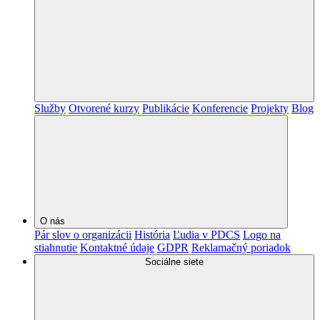
Služby
Otvorené kurzy
Publikácie
Konferencie
Projekty
Blog
O nás
Pár slov o organizácii
História
Ľudia v PDCS
Logo na
stiahnutie
Kontaktné údaje
GDPR
Reklamačný poriadok
Sociálne siete