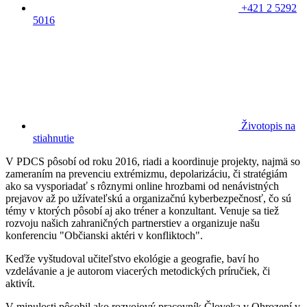
+421 2 5292
5016
Životopis na
stiahnutie
V PDCS pôsobí od roku 2016, riadi a koordinuje projekty, najmä so
zameraním na prevenciu extrémizmu, depolarizáciu, či stratégiám
ako sa vysporiadať s rôznymi online hrozbami od nenávistných
prejavov až po užívateľskú a organizačnú kyberbezpečnosť, čo sú
témy v ktorých pôsobí aj ako tréner a konzultant. Venuje sa tiež
rozvoju našich zahraničných partnerstiev a organizuje našu
konferenciu "Občianski aktéri v konfliktoch".
Keďže vyštudoval učiteľstvo ekológie a geografie, baví ho
vzdelávanie a je autorom viacerých metodických príručiek, či
aktivít.
V minulosti pôsobil ako rozvojový pracovník Človeka v Ohrození v