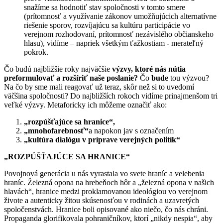
snažíme sa hodnotiť stav spoločnosti v tomto smere
(prítomnosť a využívanie zákonov umožňujúcich alternatívne
riešenie sporov, rozvíjajúcu sa kultúru participácie vo
verejnom rozhodovaní, prítomnosť nezávislého občianskeho
hlasu), vidíme – napriek všetkým ťažkostiam - merateľný
pokrok.
Čo budú najbližšie roky najväčšie
výzvy, ktoré nás nútia
preformulovať a rozšíriť naše poslanie?
Čo
bude
tou výzvou?
Na čo by sme mali reagovať už teraz, skôr než si to uvedomí
väčšina spoločnosti? Do najbližších rokoch vidíme prinajmenšom tri
veľké výzvy. Metaforicky ich môžeme označiť ako:
„rozpúšťajúce sa hranice“,
„mnohofarebnosť“
a napokon jav s označením
„kultúra dialógu v príprave verejných politík“
„ROZPÚŠŤAJÚCE SA HRANICE“
Povojnová generácia u nás vyrastala vo svete hraníc a velebenia
hraníc. Železná opona na hrebeňoch hôr a „železná opona v našich
hlavách“, hranice medzi proklamovanou ideológiou vo verejnom
živote a autenticky žitou skúsenosťou v rodinách a uzavretých
spoločenstvách. Hranice boli opisované ako niečo, čo nás chráni.
Propaganda glorifikovala pohraničníkov, ktorí „nikdy nespia“, aby