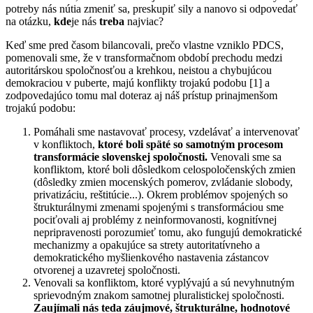
potreby nás nútia zmeniť sa, preskupiť sily a nanovo si odpovedať
na otázku,
kde
je nás
treba
najviac?
Keď sme pred časom bilancovali, prečo vlastne vzniklo PDCS,
pomenovali sme, že v transformačnom období prechodu medzi
autoritárskou spoločnosťou a krehkou, neistou a chybujúcou
demokraciou v puberte, majú konflikty trojakú podobu [1] a
zodpovedajúco tomu mal doteraz aj náš prístup prinajmenšom
trojakú podobu:
Pomáhali sme nastavovať procesy, vzdelávať a intervenovať
v konfliktoch,
ktoré boli späté so samotným procesom
transformácie slovenskej spoločnosti.
Venovali sme sa
konfliktom, ktoré boli dôsledkom celospoločenských zmien
(dôsledky zmien mocenských pomerov, zvládanie slobody,
privatizáciu, reštitúcie...). Okrem problémov spojených so
štrukturálnymi zmenami spojenými s transformáciou sme
pociťovali aj problémy z neinformovanosti, kognitívnej
nepripravenosti porozumieť tomu, ako fungujú demokratické
mechanizmy a opakujúce sa strety autoritatívneho a
demokratického myšlienkového nastavenia zástancov
otvorenej a uzavretej spoločnosti.
Venovali sa konfliktom, ktoré vyplývajú a sú nevyhnutným
sprievodným znakom samotnej pluralistickej spoločnosti.
Zaujímali nás teda záujmové, štrukturálne, hodnotové