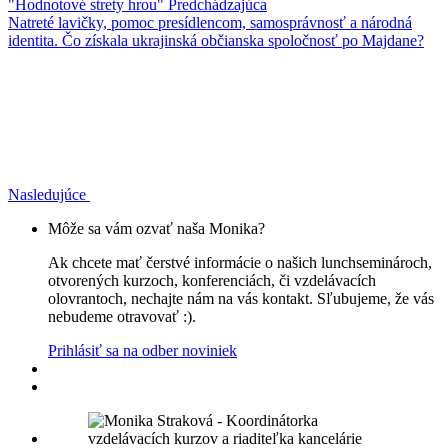
"Hodnotové strety hrou"
Predchádzajúca
Natreté lavičky, pomoc presídlencom, samosprávnosť a národná
identita. Čo získala ukrajinská občianska spoločnosť po Majdane?
Nasledujúce
Môže sa vám ozvať naša Monika?
Ak chcete mať čerstvé informácie o našich lunchseminároch,
otvorených kurzoch, konferenciách, či vzdelávacích
olovrantoch, nechajte nám na vás kontakt. Sľubujeme, že vás
nebudeme otravovať :).
Prihlásiť sa na odber noviniek