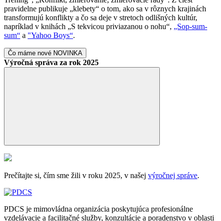
pravidelne publikuje „klebety“ o tom, ako sa v rôznych krajinách
transformujú konflikty a čo sa deje v stretoch odlišných kultúr,
napríklad v knihách „S tekvicou priviazanou o nohu“,
„Sop-sum-
sum“
a
"Yahoo Boys“
.
Čo máme nové
NOVINKA
Výročná správa za rok 2025
Prečítajte si, čím sme žili v roku 2025, v našej
výročnej správe
.
PDCS je mimovládna organizácia poskytujúca profesionálne
vzdelávacie a facilitačné služby, konzultácie a poradenstvo v oblasti