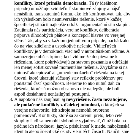
konflikty, ktoré prináša demokracia.
Tá (v ideálnom
prípade) umožňuje zviditeľniť skupinové záujmy a nájsť
nenásilnú, transparentnú formu, ako ich konfrontovať tak, aby
ich výsledkom bolo neuniverzálne riešenie, ktoré v každej
špecifickej situácii najlepšie odráža argumentačnú silu skupín.
Zaujímala nás participácia, verejné konflikty, deliberácia,
príprava dlhodobých plánov a koncepcií hlavne vo verejnej
sfére. Tak, aby sa v každom jednotlivom prípade, nachádzalo
čo najviac zdieľané a uspokojivé riešenie. Viditeľných
konfliktov je v demokracii viac než v autoritárskom režime. A
samozrejme občas trpíme, keď vidíme že dospievame k
riešeniam, ktoré pokrivkávajú za stavom poznania a odrážajú
len menej sofistikované momentálne riešenia. Zvykáme si na
nutnosť akceptovať aj „umenie možného“ riešenia na takej
úrovni, ktoré ukazujú súčasný stav reflexie problémov pre
podstatnú časť spoločnosti. Berieme to ako nutnú daň za
riešenia, ktoré sú možno obsahovo nie najlepšie, ale boli
aspoň dosiahnuté nenásilnými postupmi.
A napokon nás zaujímali aj
nevyriešené, často nezahojené,
ale potlačené konflikty z ďalekej minulosti,
o ktorých sa
verejne nehovorilo, ich zdroje sa nemohli otvorene
pomenovať. Konflikty, ktoré sa zakorenili preto, lebo celé
skupiny ľudí sa nemohli slobodne vyjadrovať, či už bola na
príčine ich národnosť, jazyk, príslušnosť k triede, náboženská
identita alebo špecifické osudy v krutých časoch. Naučili sme