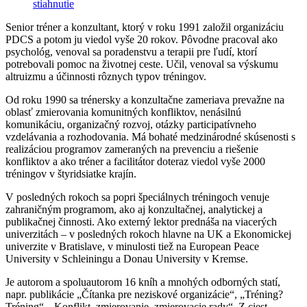
stiahnutie
Senior tréner a konzultant, ktorý v roku 1991 založil organizáciu
PDCS a potom ju viedol vyše 20 rokov. Pôvodne pracoval ako
psychológ, venoval sa poradenstvu a terapii pre ľudí, ktorí
potrebovali pomoc na životnej ceste. Učil, venoval sa výskumu
altruizmu a účinnosti rôznych typov tréningov.
Od roku 1990 sa trénersky a konzultačne zameriava prevažne na
oblasť zmierovania komunitných konfliktov, nenásilnú
komunikáciu, organizačný rozvoj, otázky participatívneho
vzdelávania a rozhodovania. Má bohaté medzinárodné skúsenosti s
realizáciou programov zameraných na prevenciu a riešenie
konfliktov a ako tréner a facilitátor doteraz viedol vyše 2000
tréningov v štyridsiatke krajín.
V posledných rokoch sa popri špeciálnych tréningoch venuje
zahraničným programom, ako aj konzultačnej, analytickej a
publikačnej činnosti. Ako externý lektor prednáša na viacerých
univerzitách – v posledných rokoch hlavne na UK a Ekonomickej
univerzite v Bratislave, v minulosti tiež na European Peace
University v Schleiningu a Donau University v Kremse.
Je autorom a spoluautorom 16 kníh a mnohých odborných statí,
napr. publikácie „Čítanka pre neziskové organizácie“, „Tréning?
Tréning“, „Konflikt, zmierovanie, zmierovacie rady“. Z ciest