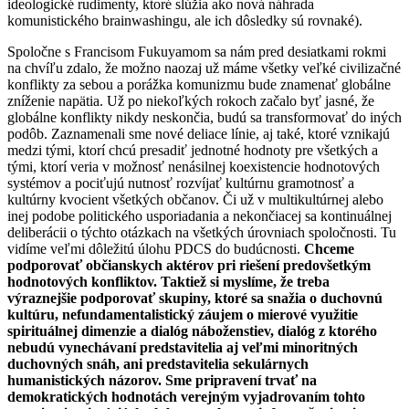
ideologické rudimenty, ktoré slúžia ako nová náhrada
komunistického brainwashingu, ale ich dôsledky sú rovnaké).
Spoločne s Francisom Fukuyamom sa nám pred desiatkami rokmi
na chvíľu zdalo, že možno naozaj už máme všetky veľké civilizačné
konflikty za sebou a porážka komunizmu bude znamenať globálne
zníženie napätia. Už po niekoľkých rokoch začalo byť jasné, že
globálne konflikty nikdy neskončia, budú sa transformovať do iných
podôb. Zaznamenali sme nové deliace línie, aj také, ktoré vznikajú
medzi tými, ktorí chcú presadiť jednotné hodnoty pre všetkých a
tými, ktorí veria v možnosť nenásilnej koexistencie hodnotových
systémov a pociťujú nutnosť rozvíjať kultúrnu gramotnosť a
kultúrny kvocient všetkých občanov. Či už v multikultúrnej alebo
inej podobe politického usporiadania a nekončiacej sa kontinuálnej
deliberácii o týchto otázkach na všetkých úrovniach spoločnosti. Tu
vidíme veľmi dôležitú úlohu PDCS do budúcnosti.
Chceme
podporovať občianskych aktérov pri riešení predovšetkým
hodnotových konfliktov. Taktiež si myslíme, že treba
výraznejšie podporovať skupiny, ktoré sa snažia o duchovnú
kultúru, nefundamentalistický záujem o mierové využitie
spirituálnej dimenzie a dialóg náboženstiev, dialóg z ktorého
nebudú vynechávaní predstavitelia aj veľmi minoritných
duchovných snáh, ani predstavitelia sekulárnych
humanistických názorov. Sme pripravení trvať na
demokratických hodnotách verejným vyjadrovaním tohto