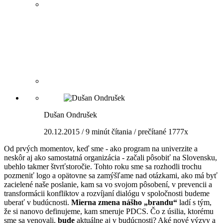
Dušan Ondrušek
20.12.2015 / 9 minút čítania / prečítané 1777x
Od prvých momentov, keď sme - ako program na univerzite a
neskôr aj ako samostatná organizácia - začali pôsobiť na Slovensku,
ubehlo takmer štvrťstoročie. Tohto roku sme sa rozhodli trochu
pozmeniť logo a opätovne sa zamýšľame nad otázkami, ako má byť
zacielené naše poslanie, kam sa vo svojom pôsobení, v prevencii a
transformácii konfliktov a rozvíjaní dialógu v spoločnosti budeme
uberať v budúcnosti.
Mierna zmena nášho „brandu“
ladí s tým,
že si nanovo definujeme, kam smeruje PDCS. Čo z úsilia, ktorému
sme sa venovali,
bude
aktuálne aj v budúcnosti? Aké nové výzvy a