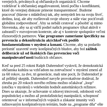
verejných, privátnych aj občianskych organizácií. Chceme
vzdelávať k občianskej angažovanosti, ktorá počíta s konfliktami,
ktoré do verejnej diskusie prinesie transparentnosť. Budeme
pracovať (hlavne s mládežou) tak, aby nemysleli len na svoju štvrť,
dedinu, kraj, ale aby rozširovali svoje obzory a stále viac pociťovali
globálnu zodpovednosť. Aby sa nebáli cestovať a pôsobiť aj mimo
Slovenska, aby sa aj väčší podiel našich programov týkal aktivít v
zahraničí v rozvojovom kontexte, ale aj v kontexte spolupráce veľmi
rôznorodých partnerov.
Viac programov zameriame špecificky na
prevenciu a dekonštrukciu akýchkoľvek podôb
fundamentalizmu v myslení a konaní.
Chceme, aby sa podarilo
prelomiť uzavreté svety konšpiračných bludov, aby bol
zážitok
deliberácie už od školských čias prevenciou voči
manipulovateľnosti
budúcich občanov.
Keď sa pred 25 rokmi Ralph Dahrendorf vyslovil, že demokratická
občianska kultúra sa vzhľadom na zotrvačnosť v myslení zmení až
za 60 rokov, za dve, tri generácie, mali sme pocit, že Dahrendorf je
až prílišný skeptik. Dahrendorf navyše provokatívne dodával, že
zhruba po 20 rokoch nového režimu možno očakávať „loop“
(otočku v myslení) s velebením hodnôt autoritárskych režimov.
Dnes sa ukazuje, že uchovanie si zdravej triezvosti, odolnosti voči
populistickej a možno až protofašistickej manipulácii, schopnosť
orientovať sa v informačných vojnách a získanie imunity voči
rafinovaným konšpiratívnym teóriám, bude na „programe dňa“ ešte