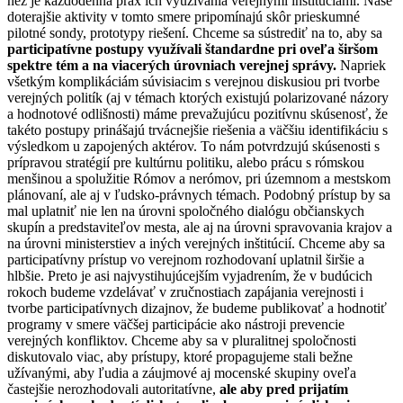
než je každodenná prax ich využívania verejnými inštitúciami. Naše
doterajšie aktivity v tomto smere pripomínajú skôr prieskumné
pilotné sondy, prototypy riešení. Chceme sa sústrediť na to, aby sa
participatívne postupy využívali štandardne pri oveľa širšom
spektre tém a na viacerých úrovniach verejnej správy.
Napriek
všetkým komplikáciám súvisiacim s verejnou diskusiou pri tvorbe
verejných politík (aj v témach ktorých existujú polarizované názory
a hodnotové odlišnosti) máme prevažujúcu pozitívnu skúsenosť, že
takéto postupy prinášajú trvácnejšie riešenia a väčšiu identifikáciu s
výsledkom u zapojených aktérov. To nám potvrdzujú skúsenosti s
prípravou stratégií pre kultúrnu politiku, alebo prácu s rómskou
menšinou a spolužitie Rómov a nerómov, pri územnom a mestskom
plánovaní, ale aj v ľudsko-právnych témach. Podobný prístup by sa
mal uplatniť nie len na úrovni spoločného dialógu občianskych
skupín a predstaviteľov mesta, ale aj na úrovni spravovania krajov a
na úrovni ministerstiev a iných verejných inštitúcií. Chceme aby sa
participatívny prístup vo verejnom rozhodovaní uplatnil širšie a
hlbšie. Preto je asi najvystihujúcejším vyjadrením, že v budúcich
rokoch budeme vzdelávať v zručnostiach zapájania verejnosti i
tvorbe participatívnych dizajnov, že budeme publikovať a hodnotiť
programy v smere väčšej participácie ako nástroji prevencie
verejných konfliktov. Chceme aby sa v pluralitnej spoločnosti
diskutovalo viac, aby prístupy, ktoré propagujeme stali bežne
užívanými, aby ľudia a záujmové aj mocenské skupiny oveľa
častejšie nerozhodovali autoritatívne,
ale aby pred prijatím