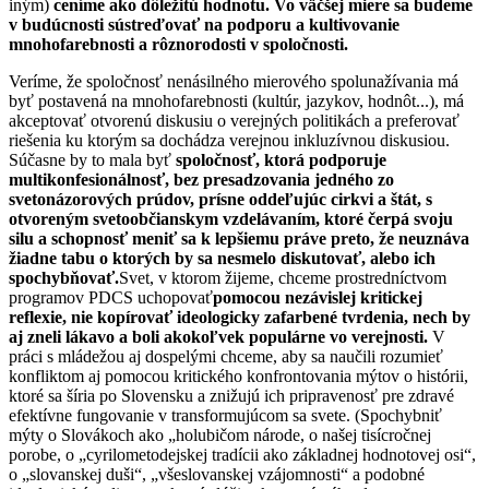
iným)
ceníme ako dôležitú hodnotu. Vo väčšej miere sa budeme
v budúcnosti sústreďovať na podporu a kultivovanie
mnohofarebnosti a rôznorodosti v spoločnosti.
Veríme, že spoločnosť nenásilného mierového spolunažívania má
byť postavená na mnohofarebnosti (kultúr, jazykov, hodnôt...), má
akceptovať otvorenú diskusiu o verejných politikách a preferovať
riešenia ku ktorým sa dochádza verejnou inkluzívnou diskusiou.
Súčasne by to mala byť
spoločnosť, ktorá podporuje
multikonfesionálnosť, bez presadzovania jedného zo
svetonázorových prúdov, prísne oddeľujúc cirkvi a štát, s
otvoreným svetoobčianskym vzdelávaním, ktoré čerpá svoju
silu a schopnosť meniť sa k lepšiemu práve preto, že neuznáva
žiadne tabu o ktorých by sa nesmelo diskutovať, alebo ich
spochybňovať.
Svet, v ktorom žijeme, chceme prostredníctvom
programov PDCS uchopovať
pomocou nezávislej kritickej
reflexie, nie kopírovať ideologicky zafarbené tvrdenia, nech by
aj zneli lákavo a boli akokoľvek populárne vo verejnosti.
V
práci s mládežou aj dospelými chceme, aby sa naučili rozumieť
konfliktom aj pomocou kritického konfrontovania mýtov o histórii,
ktoré sa šíria po Slovensku a znižujú ich pripravenosť pre zdravé
efektívne fungovanie v transformujúcom sa svete. (Spochybniť
mýty o Slovákoch ako „holubičom národe, o našej tisícročnej
porobe, o „cyrilometodejskej tradícii ako základnej hodnotovej osi“,
o „slovanskej duši“, „všeslovanskej vzájomnosti“ a podobné