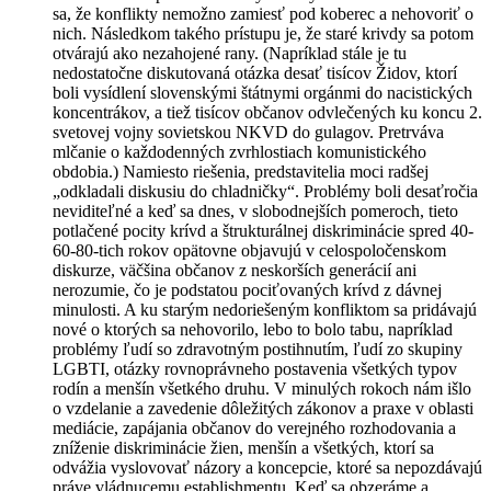
sa, že konflikty nemožno zamiesť pod koberec a nehovoriť o
nich. Následkom takého prístupu je, že staré krivdy sa potom
otvárajú ako nezahojené rany. (Napríklad stále je tu
nedostatočne diskutovaná otázka desať tisícov Židov, ktorí
boli vysídlení slovenskými štátnymi orgánmi do nacistických
koncentrákov, a tiež tisícov občanov odvlečených ku koncu 2.
svetovej vojny sovietskou NKVD do gulagov. Pretrváva
mlčanie o každodenných zvrhlostiach komunistického
obdobia.) Namiesto riešenia, predstavitelia moci radšej
„odkladali diskusiu do chladničky“. Problémy boli desaťročia
neviditeľné a keď sa dnes, v slobodnejších pomeroch, tieto
potlačené pocity krívd a štrukturálnej diskriminácie spred 40-
60-80-tich rokov opätovne objavujú v celospoločenskom
diskurze, väčšina občanov z neskorších generácií ani
nerozumie, čo je podstatou pociťovaných krívd z dávnej
minulosti. A ku starým nedoriešeným konfliktom sa pridávajú
nové o ktorých sa nehovorilo, lebo to bolo tabu, napríklad
problémy ľudí so zdravotným postihnutím, ľudí zo skupiny
LGBTI, otázky rovnoprávneho postavenia všetkých typov
rodín a menšín všetkého druhu. V minulých rokoch nám išlo
o vzdelanie a zavedenie dôležitých zákonov a praxe v oblasti
mediácie, zapájania občanov do verejného rozhodovania a
zníženie diskriminácie žien, menšín a všetkých, ktorí sa
odvážia vyslovovať názory a koncepcie, ktoré sa nepozdávajú
práve vládnucemu establishmentu. Keď sa obzeráme a