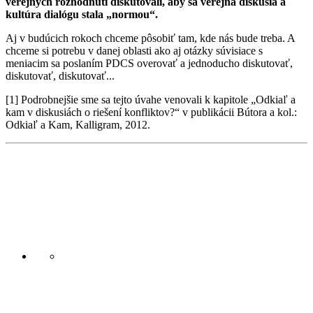
verejných rozhodnutí diskutovali, aby sa verejná diskusia a
kultúra dialógu stala „normou“.
Aj v budúcich rokoch chceme pôsobiť tam, kde nás bude treba. A
chceme si potrebu v danej oblasti ako aj otázky súvisiace s
meniacim sa poslaním PDCS overovať a jednoducho diskutovať,
diskutovať, diskutovať...
[1] Podrobnejšie sme sa tejto úvahe venovali k kapitole „Odkiaľ a
kam v diskusiách o riešení konfliktov?“ v publikácii Bútora a kol.:
Odkiaľ a Kam, Kalligram, 2012.