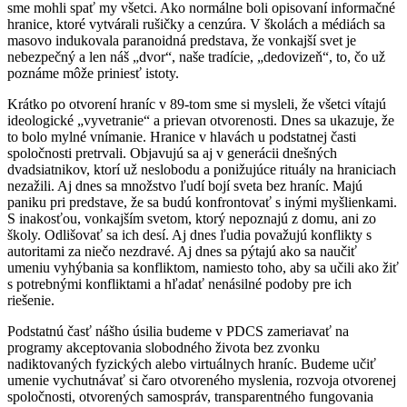
sme mohli spať my všetci. Ako normálne boli opisovaní informačné
hranice, ktoré vytvárali rušičky a cenzúra. V školách a médiách sa
masovo indukovala paranoidná predstava, že vonkajší svet je
nebezpečný a len náš „dvor“, naše tradície, „dedovizeň“, to, čo už
poznáme môže priniesť istoty.
Krátko po otvorení hraníc v 89-tom sme si mysleli, že všetci vítajú
ideologické „vyvetranie“ a prievan otvorenosti. Dnes sa ukazuje, že
to bolo mylné vnímanie. Hranice v hlavách u podstatnej časti
spoločnosti pretrvali. Objavujú sa aj v generácii dnešných
dvadsiatnikov, ktorí už neslobodu a ponižujúce rituály na hraniciach
nezažili. Aj dnes sa množstvo ľudí bojí sveta bez hraníc. Majú
paniku pri predstave, že sa budú konfrontovať s inými myšlienkami.
S inakosťou, vonkajším svetom, ktorý nepoznajú z domu, ani zo
školy. Odlišovať sa ich desí. Aj dnes ľudia považujú konflikty s
autoritami za niečo nezdravé. Aj dnes sa pýtajú ako sa naučiť
umeniu vyhýbania sa konfliktom, namiesto toho, aby sa učili ako žiť
s potrebnými konfliktami a hľadať nenásilné podoby pre ich
riešenie.
Podstatnú časť nášho úsilia budeme v PDCS zameriavať na
programy akceptovania slobodného života bez zvonku
nadiktovaných fyzických alebo virtuálnych hraníc. Budeme učiť
umenie vychutnávať si čaro otvoreného myslenia, rozvoja otvorenej
spoločnosti, otvorených samospráv, transparentného fungovania