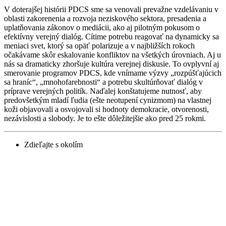
V doterajšej histórii PDCS sme sa venovali prevažne vzdelávaniu v
oblasti zakorenenia a rozvoja neziskového sektora, presadenia a
uplatňovania zákonov o mediácii, ako aj pilotným pokusom o
efektívny verejný dialóg. Cítime potrebu reagovať na dynamicky sa
meniaci svet, ktorý sa opäť polarizuje a v najbližších rokoch
očakávame skôr eskalovanie konfliktov na všetkých úrovniach. Aj u
nás sa dramaticky zhoršuje kultúra verejnej diskusie. To ovplyvní aj
smerovanie programov PDCS, kde vnímame výzvy „rozpúšťajúcich
sa hraníc“, „mnohofarebnosti“ a potrebu skultúrňovať dialóg v
príprave verejných politík. Naďalej konštatujeme nutnosť, aby
predovšetkým mladí ľudia (ešte neotupení cynizmom) na vlastnej
koži objavovali a osvojovali si hodnoty demokracie, otvorenosti,
nezávislosti a slobody. Je to ešte dôležitejšie ako pred 25 rokmi.
Zdieľajte s okolím