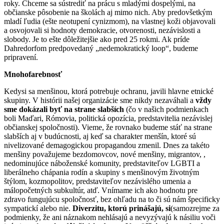
roky. Chceme sa sústrediť na prácu s mladými dospelými, na
občianske pôsobenie na školách aj mimo nich. Aby predovšetkým
mladí ľudia (ešte neotupení cynizmom), na vlastnej koži objavovali
a osvojovali si hodnoty demokracie, otvorenosti, nezávislosti a
slobody. Je to ešte dôležitejšie ako pred 25 rokmi. Ak príde
Dahredorfom predpovedaný „nedemokratický loop“, budeme
pripravení.
Mnohofarebnosť
Kedysi sa menšinou, ktorá potrebuje ochranu, javili hlavne etnické
skupiny. V histórii našej organizácie sme nikdy nezaváhali a
vždy
sme dokázali byť na strane slabších
(čo v našich podmienkach
boli Maďari, Rómovia, politická opozícia, predstavitelia nezávislej
občianskej spoločnosti). Vieme, že rovnako budeme stáť na strane
slabších aj v budúcnosti, aj keď sa charakter menšín, ktoré sú
nivelizované demagogickou propagandou zmenil. Dnes za takéto
menšiny považujeme bezdomovcov, nové menšiny, migrantov, ,
nedominujúce náboženské komunity, predstaviteľov LGBTI a
liberálneho chápania rodín a skupiny s menšinovým životným
štýlom, kozmopolitov, predstaviteľov nezávislého umenia a
málopočetných subkultúr, atď. Vnímame ich ako hodnotu pre
zdravo fungujúcu spoločnosť, bez ohľadu na to či sú nám špecificky
sympatickí alebo nie.
Diverzitu, ktorú prinášajú, si
(samozrejme za
podmienky, že ani náznakom nehlásajú a nevyzývajú k násiliu voči