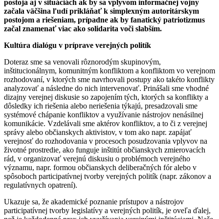
postoja aj v situáciách ak by sa vplyvom informačnej vojny
začala väčšina ľudí prikláňať k simplexným autoritárskym
postojom a riešeniam, prípadne ak by fanatický patriotizmus
začal znamenať viac ako solidarita voči slabším.
Kultúra dialógu v príprave verejných politík
Doteraz sme sa venovali rôznorodým skupinovým,
inštitucionálnym, komunitným konfliktom a konfliktom vo verejnom
rozhodovaní, v ktorých sme navrhovali postupy ako takéto konflikty
analyzovať a následne do nich intervenovať. Prinášali sme vhodné
dizajny verejnej diskusie so zapojením tých, ktorých sa konflikty a
dôsledky ich riešenia alebo neriešenia týkajú, presadzovali sme
systémové chápanie konfliktov a využívanie nástrojov nenásilnej
komunikácie. Vzdelávali sme aktérov konfliktov, a to či z verejnej
správy alebo občianskych aktivistov, v tom ako napr. zapájať
verejnosť do rozhodovania v procesoch posudzovania vplyvov na
životné prostredie, ako funguje inštitút občianskych zmierovacích
rád, v organizovať verejnú diskusiu o problémoch verejného
významu, napr. formou občianskych deliberačných fór alebo v
spôsoboch participatívnej tvorby verejných politík (napr. zákonov a
regulatívnych opatrení).
Ukazuje sa, že akademické poznanie prístupov a nástrojov
participatívnej tvorby legislatívy a verejných politík, je oveľa ďalej,