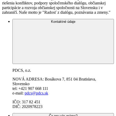
riešenia konfliktov, podpory spoločenského dialógu, občianskej
participácie a rozvoja občianskej spoločnosti na Slovensku i v
zahraničí. Naše motto je "Radosť z dialógu, poznávania a zmeny."
Kontaktné údaje
PDCS, o.z.
NOVÁ ADRESA: Bosákova 7,
851 04
Bratislava,
Slovensko
tel: +421 907 668 111
e-mail:
pdcs@pdcs.sk
IČO: 317 82 451
DIČ: 2020978223
Čo pre vás máme?