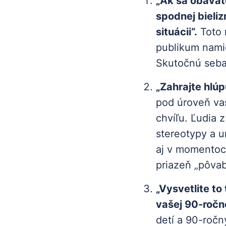
„Ak sa obávate
spodnej bieliz
situácii“.
Toto 
publikum namie
Skutočnú seba
„Zahrajte hlú
pod úroveň vaš
chvíľu. Ľudia z
stereotypy a u
aj v momentoch
priazeň „pôvab
„Vysvetlite to
vašej 90-ročn
detí a 90-ročn