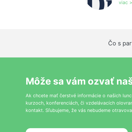
viac 
Čo s par
Môže sa vám ozvať na
Ak chcete mať čerstvé informácie o našich lun
kurzoch, konferenciách, či vzdelávacích olovra
kontakt. Sľubujeme, že vás nebudeme otravovať