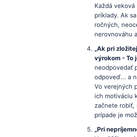
Každá veková a
príklady. Ak s
ročných, neoce
nerovnováhu a
„Ak pri zložit
výrokom - To j
neodpovedať p
odpoveď... a n
Vo verejných 
ich motiváciu 
začnete robiť,
prípade je mož
„Pri nepríjem