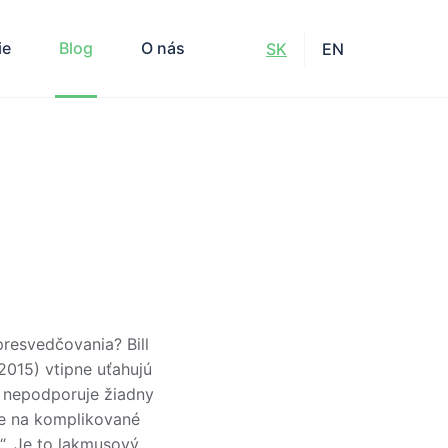
ie
Blog
O nás
SK
EN
presvedčovania? Bill
2015) vtipne uťahujú
y“ nepodporuje žiadny
de na komplikované
v“. Je to lakmusový