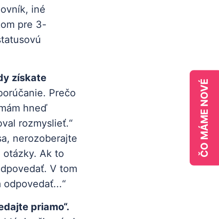
ovník, iné
kom pre 3-
statusovú
dy získate
ČO MÁME NOVÉ
porúčanie. Prečo
nemám hneď
val rozmyslieť.“
a, nerozoberajte
 otázky. Ak to
 odpovedať. V tom
 odpovedať...“
edajte priamo“.