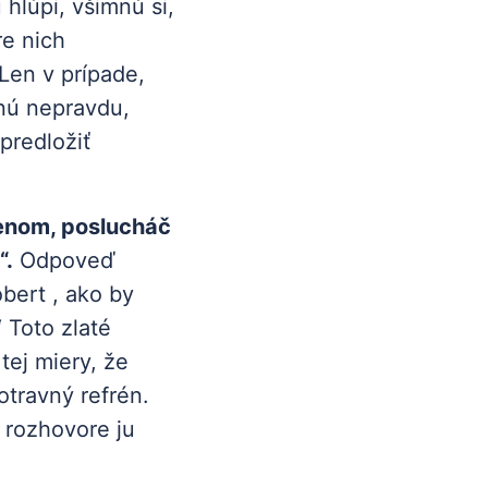
hlúpi, všimnú si,
e nich
Len v prípade,
vnú nepravdu,
predložiť
enom, poslucháč
“.
Odpoveď
bert , ako by
“ Toto zlaté
tej miery, že
travný refrén.
 rozhovore ju