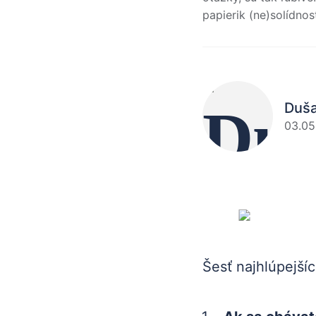
papierik (ne)solídnos
Duš
03.05
Šesť najhlúpejší