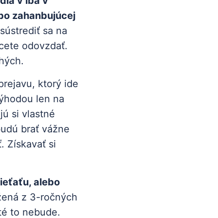
dia v iba v
lebo zahanbujúcej
sústrediť sa na
hcete odovzdať.
hých.
prejavu, ktorý ide
výhodou len na
jú si vlastné
budú brať vážne
. Získavať si
ieťaťu, alebo
žená z 3-ročných
sté to nebude.