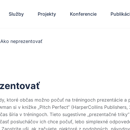
Služby
Projekty
Konferencie
Publikác
Ako neprezentovať
zentovať
ady, ktoré občas možno počuť na tréningoch prezentácie a 
an si v knižke „Pitch Perfect“ (HarperCollins Publishers, 
čas šíria v tréningoch. Tieto sugestívne „prezentačné trik
e časť poslucháčov ich chce počuť, lebo simplexné odpove
. Zaostrite uši, ak začujete, niektoré z podobných „návodo