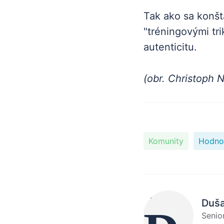
Tak ako sa konšt
"tréningovými tri
autenticitu.
(obr. Christoph 
Komunity
Hodnot
Duš
Senior