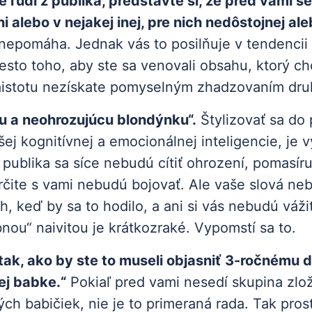
 ľudí z publika, predstavte si, že pred vami se
ni alebo v nejakej inej, pre nich nedôstojnej a
nepomáha. Jednak vás to posilňuje v tendencii 
sto toho, aby ste sa venovali obsahu, ktorý c
istotu nezískate pomyselným zhadzovaním dru
pu a neohrozujúcu blondýnku“.
Štylizovať sa do 
ej kognitívnej a emocionálnej inteligencie, je 
 publika sa síce nebudú cítiť ohrození, pomasíru
rčite s vami nebudú bojovať. Ale vaše slová ne
, keď by sa to hodilo, a ani si vás nebudú vážiť
nou“ naivitou je krátkozraké. Vypomstí sa to.
 tak, ako by ste to museli objasniť 3-ročnému d
ej babke.“
Pokiaľ pred vami nesedí skupina zlo
ých babičiek, nie je to primeraná rada. Tak pro