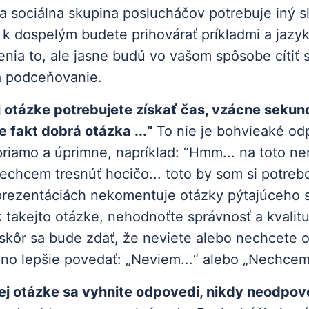
 sociálna skupina poslucháčov potrebuje iný sl
a k dospelým budete prihovárať príkladmi a jazy
nia to, ale jasne budú vo vašom spôsobe cítiť 
 podceňovanie.
ej otázke potrebujete získať čas, vzácne sekun
e fakt dobrá otázka ...“
To nie je bohvieaké od
riamo a úprimne, napríklad: “Hmm... na toto 
echcem tresnúť hocičo... toto by som si potrebo
prezentáciách nekomentuje otázky pýtajúceho s
k takejto otázke, nehodnoťte správnosť a kvalitu
 skôr sa bude zdať, že neviete alebo nechcete
no lepšie povedať: „Neviem...“ alebo „Nechcem
nej otázke sa vyhnite odpovedi, nikdy neodpov