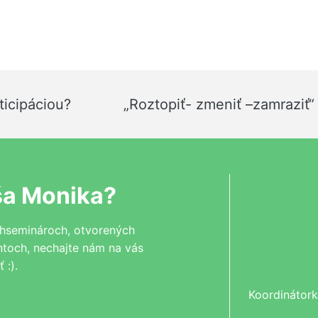
>
ticipáciou?
„Roztopiť- zmeniť –zamraziť“
ša Monika?
chseminároch, otvorených
ntoch, nechajte nám na vás
 :).
Koordinátork