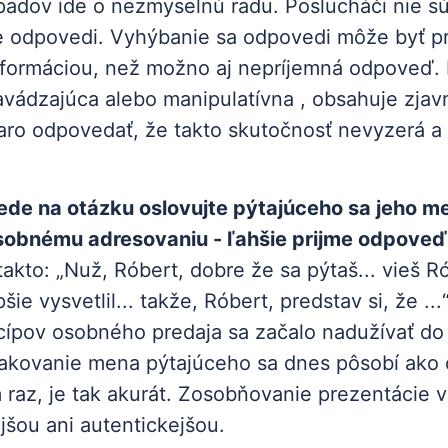
padov ide o nezmyselnú radu. Poslucháči nie sú 
e odpovedi. Vyhýbanie sa odpovedi môže byť pr
nformáciou, než možno aj nepríjemná odpoveď. 
avádzajúca alebo manipulatívna , obsahuje zja
aro odpovedať, že takto skutočnosť nevyzerá a 
de na otázku oslovujte pýtajúceho sa jeho m
sobnému adresovaniu - ľahšie prijme odpoveď
akto: „Nuž, Róbert, dobre že sa pýtaš... vieš Ró
pšie vysvetlil... takže, Róbert, predstav si, že ...
ncípov osobného predaja sa začalo nadužívať do 
kovanie mena pýtajúceho sa dnes pôsobí ako o
raz, je tak akurát. Zosobňovanie prezentácie v
ejšou ani autentickejšou.