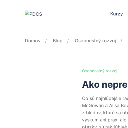
Kurzy
Domov
Blog
Osobnostný rozvoj
Osobnostný rozvoj
Ako nepre
Čo sú najhlúpejšie r
McGowan a Alisa Bowm
z bludov, ktoré sa ob
výskum ani prax, al
otázky, sú tak ľúbivé