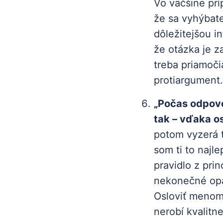
Vo väčšine prí
že sa vyhýbat
dôležitejšou i
že otázka je z
treba priamoči
protiargument.
„Počas odpove
tak – vďaka o
potom vyzerá t
som ti to najle
pravidlo z pri
nekonečné opa
Osloviť menom 
nerobí kvalitn