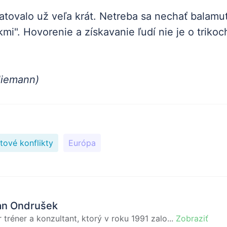
atovalo už veľa krát. Netreba sa nechať balamut
kmi". Hovorenie a získavanie ľudí nie je o trikoc
Niemann)
ové konflikty
Európa
an Ondrušek
 tréner a konzultant, ktorý v roku 1991 zalo...
Zobraziť