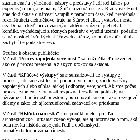
zaznamenať a vyhodnotiť názory a predstavy ľudí (od laikov po
expertov) o tom, aké má byť Šafárikovo námestie v Bratislave. Hoci
sme do diskusie o námestí vstúpili v náročnom čase, keď prebiehala
rekonštrukcia električkovej trate na Štúrovej ulici, výstavba mosta
cez Dunaj a keď medzi viacerými aktérmi v území prebiehal
konflikt, vychádzajúci z rôznych predstáv o využití územia, podarilo
sa nám osloviť všetkých kľúčových aktérov, komunikovať s nimi a
zachytiť tie podstatné veci.
Stručne k obsahu publikácie:
V časti
“Proces zapojenia verejnosti”
sa môže čitateľ dozvedieť,
ako celý proces prebiehal a z akých krokov sa skladal.
V časti
“Kľúčové výstupy”
sme sumarizovali tie výstupy z
procesu, kde sme zistili silnú podporu verejnosti, zhodu väčšiny
zapojených alebo súhlas laickej i odbornej verejnosti. Ak sme počas
procesu zapojenia verejnosti rozpoznali rozdielne pohľady na
užívanie či budúcnosť priestoru , pomenovali sme ich ako rozvojové
dilemy a takto ich aj komunikovali zadávateľovi prieskumu.
V časti
“História námestia”
sme ponúkli nielen prehľad
architektonicko - urbanistického vývoja, ale aj informácie o tom, aká
bola novšia história zapojenia ľudí a občianskych
iniciatív do formovania námestia.