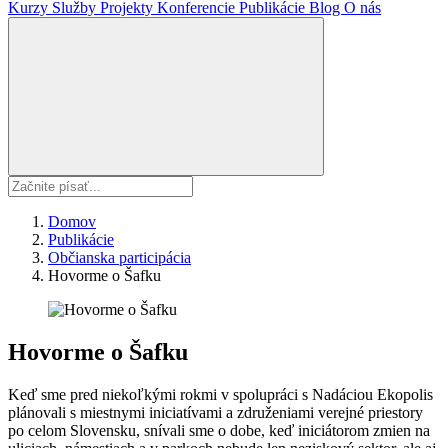
Kurzy
Služby
Projekty
Konferencie
Publikácie
Blog
O nás
Domov
Publikácie
Občianska participácia
Hovorme o Šafku
Hovorme o Šafku
Keď sme pred niekoľkými rokmi v spolupráci s Nadáciou Ekopolis
plánovali s miestnymi iniciatívami a združeniami verejné priestory
po celom Slovensku, snívali sme o dobe, keď iniciátorom zmien na