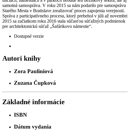
uliciach, námestiach a v parkoch nebude len neziskový sektor, ale aj
samotná samospráva. V roku 2015 sa nám podarilo pre samosprávu
Starého Mesta v Bratislave zrealizovať proces zapojenia verejnosti.
Správa z participatívneho procesu, ktorý prebehol v júli až novembri
2015 sa začiatkom roku 2016 stala súčasťou súťažných podmienok
pre architektonickú súťaž „Šafárikovo námestie“.
Dostupné verzie
Autori knihy
Zora Pauliniová
Zuzana Čupková
Základné informácie
ISBN
Dátum vydania