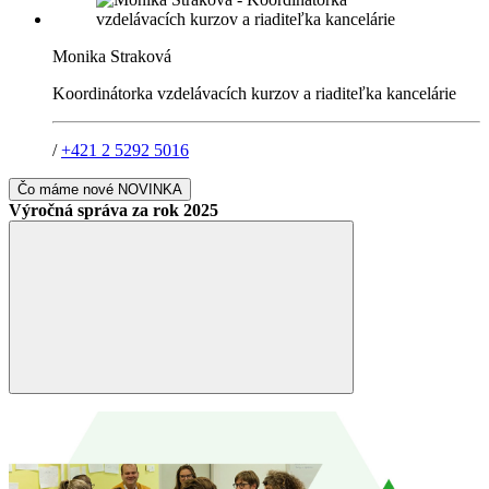
Monika Straková
Koordinátorka vzdelávacích kurzov a riaditeľka kancelárie
/
+421 2 5292 5016
Čo máme nové
NOVINKA
Výročná správa za rok 2025