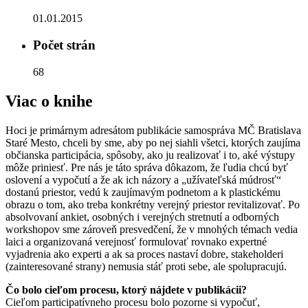
01.01.2015
Počet strán
68
Viac o knihe
Hoci je primárnym adresátom publikácie samospráva MČ Bratislava
Staré Mesto, chceli by sme, aby po nej siahli všetci, ktorých zaujíma
občianska participácia, spôsoby, ako ju realizovať i to, aké výstupy
môže priniesť. Pre nás je táto správa dôkazom, že ľudia chcú byť
oslovení a vypočutí a že ak ich názory a „užívateľská múdrosť“
dostanú priestor, vedú k zaujímavým podnetom a k plastickému
obrazu o tom, ako treba konkrétny verejný priestor revitalizovať. Po
absolvovaní ankiet, osobných i verejných stretnutí a odborných
workshopov sme zároveň presvedčení, že v mnohých témach vedia
laici a organizovaná verejnosť formulovať rovnako expertné
vyjadrenia ako experti a ak sa proces nastaví dobre, stakeholderi
(zainteresované strany) nemusia stáť proti sebe, ale spolupracujú.
Čo bolo cieľom procesu, ktorý nájdete v publikácii?
Cieľom participatívneho procesu bolo pozorne si vypočuť,