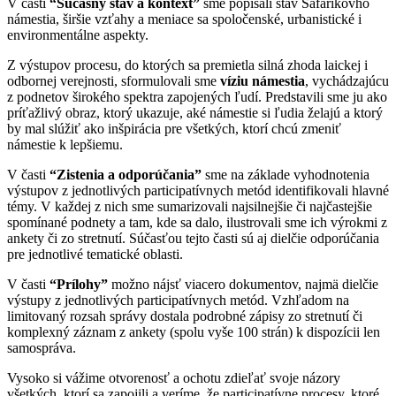
V časti
“Súčasný stav a kontext”
sme popísali stav Šafárikovho
námestia, širšie vzťahy a meniace sa spoločenské, urbanistické i
environmentálne aspekty.
Z výstupov procesu, do ktorých sa premietla silná zhoda laickej i
odbornej verejnosti, sformulovali sme
víziu námestia
, vychádzajúcu
z podnetov širokého spektra zapojených ľudí. Predstavili sme ju ako
príťažlivý obraz, ktorý ukazuje, aké námestie si ľudia želajú a ktorý
by mal slúžiť ako inšpirácia pre všetkých, ktorí chcú zmeniť
námestie k lepšiemu.
V časti
“Zistenia a odporúčania”
sme na základe vyhodnotenia
výstupov z jednotlivých participatívnych metód identifikovali hlavné
témy. V každej z nich sme sumarizovali najsilnejšie či najčastejšie
spomínané podnety a tam, kde sa dalo, ilustrovali sme ich výrokmi z
ankety či zo stretnutí. Súčasťou tejto časti sú aj dielčie odporúčania
pre jednotlivé tematické oblasti.
V časti
“Prílohy”
možno nájsť viacero dokumentov, najmä dielčie
výstupy z jednotlivých participatívnych metód. Vzhľadom na
limitovaný rozsah správy dostala podrobné zápisy zo stretnutí či
komplexný záznam z ankety (spolu vyše 100 strán) k dispozícii len
samospráva.
Vysoko si vážime otvorenosť a ochotu zdieľať svoje názory
všetkých, ktorí sa zapojili a veríme, že participatívne procesy, ktoré